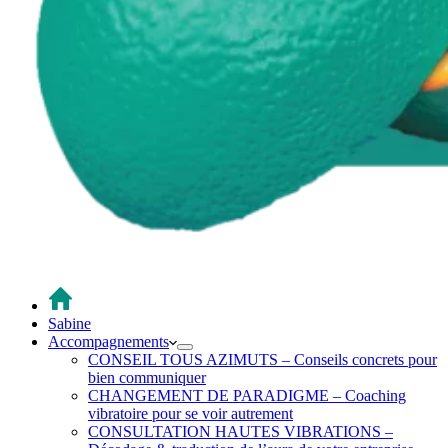
Sabine
Accompagnements
CONSEIL TOUS AZIMUTS – Conseils concrets pour
bien communiquer
CHANGEMENT DE PARADIGME – Coaching
vibratoire pour se voir autrement
CONSULTATION HAUTES VIBRATIONS –