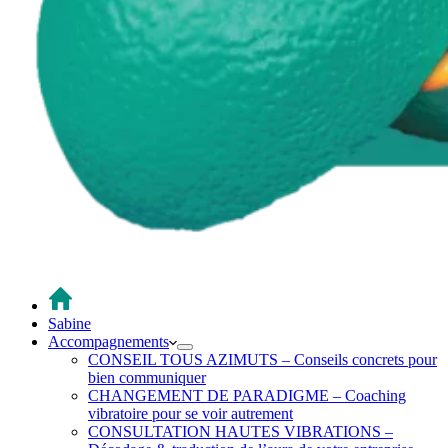
Sabine
Accompagnements
CONSEIL TOUS AZIMUTS – Conseils concrets pour
bien communiquer
CHANGEMENT DE PARADIGME – Coaching
vibratoire pour se voir autrement
CONSULTATION HAUTES VIBRATIONS –