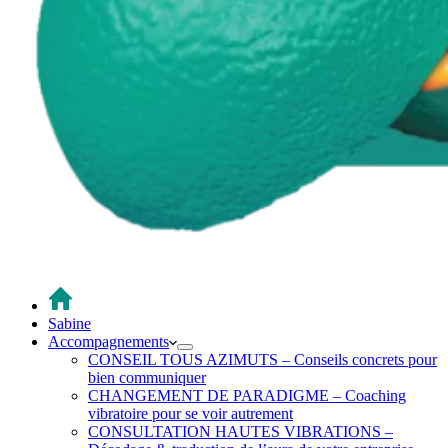
Sabine
Accompagnements
CONSEIL TOUS AZIMUTS – Conseils concrets pour
bien communiquer
CHANGEMENT DE PARADIGME – Coaching
vibratoire pour se voir autrement
CONSULTATION HAUTES VIBRATIONS –