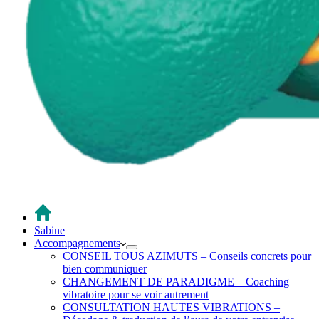
Sabine
Accompagnements
CONSEIL TOUS AZIMUTS – Conseils concrets pour
bien communiquer
CHANGEMENT DE PARADIGME – Coaching
vibratoire pour se voir autrement
CONSULTATION HAUTES VIBRATIONS –