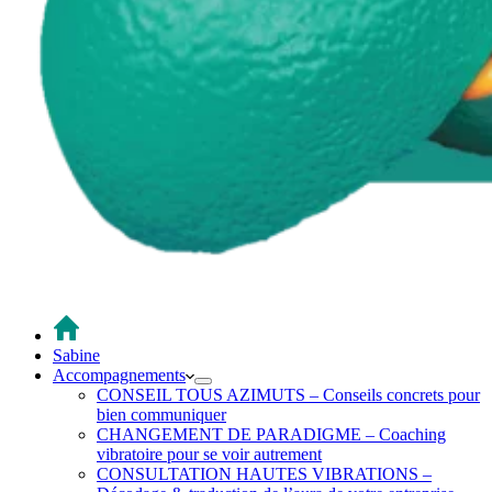
Sabine
Accompagnements
CONSEIL TOUS AZIMUTS – Conseils concrets pour
bien communiquer
CHANGEMENT DE PARADIGME – Coaching
vibratoire pour se voir autrement
CONSULTATION HAUTES VIBRATIONS –