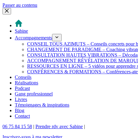
Passer au contenu
Sabine
Accompagnements
CONSEIL TOUS AZIMUTS – Conseils concrets pour b
CHANGEMENT DE PARADIGME – Coaching vibratoire 
CONSULTATION HAUTES VIBRATIONS – Décodage & tra
ACCOMPAGNEMENT RÉVÉLATION DE MARQUE – Créatio
RESSOURCES EN LIGNE – 5 vidéos pour apprendre s
CONFÉRENCES & FORMATIONS – Conférences-ateliers
Conseils
Réalisations
Podcast
Gang professionnel
Livres
Témoignages & inspirations
Blog
Contact
06 75 84 15 58
|
Prendre rdv avec Sabine
|
Inscrivez-vous à ma newsletter